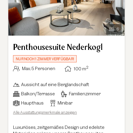
6
Penthousesuite Nederkogl
NUR NOCH 1 ZIMMER VERFÜGBAR!
2
Max.: 5 Personen
100
m
Aussicht auf eine Berglandschaft
Balkon/Terrasse
Familienzimmer
Haupthaus
Minibar
Alle Ausstattungsmerkmale anzeigen
Luxuriöses, zeitgemäßes Design und edelste