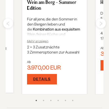
en
Wein am Berg - Summer
Hau
Edition
%
Das 
für 
Für all jene, die den Sommer in
Haub
den Bergen lieben und
die
Kombination aus exquisitem
4
+
1
Wein, feiner Küche und
17 Z
atemberaubender Natur
zu
Mehr anzeigen
schätzen wissen, ist dieses
2
+
3 Zusatznächte
Ab
wahl
Event ein absolutes Muss.
3 Zimmeroptionen zur Auswahl
3.1
Ab
3.970,00 EUR
DETAILS