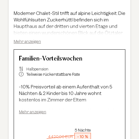
Moderner Chalet-Stil trifft auf alpine Leichtigkeit: Die
Wohlfühlsuiten Zuckerhüttl befinden sich im
Haupthaus auf der dritten und vierten Etage und
bieten einen wunderschönen Blick auf die Ötztaler
Bergwelt. Auf 60 m² erwartet Sie eine großzügige
Mehr anzeigen
Raumaufteilung mit getrenntem Wohn- und
Schlafbereich sowie einem eigenen Balkon, der zum
Familien-Vorteilswochen
Verweilen einlädt. Die Kombination aus natürlichen
Materialien und modernem Design schafft eine
Halbpension
luxuriös-legere Wohlfühlatmosphäre, die perfekt zur
Teilweise rückerstattbare Rate
alpinen Umgebung passt. Das moderne
Badezimmer mit Badewanne und integrierter
-10% Preisvorteil ab einem Aufenthalt von 5
Dusche rundet das Urlaubserlebnis ab.
Nächten & 2 Kinder bis 10 Jahre wohnt
kostenlos im Zimmer der Eltern
Kulinarische Highlights aus der Haubenküche:
Mehr anzeigen
Feinschmecker-Frühstück und 5-Gang
Gourmetmenü
Neues Summit Spa:
Wellness über den
5 Nächte
Dächern von Sölden mit Infinity-Pool, Saunen
4.420,00 EUR
-
10 %