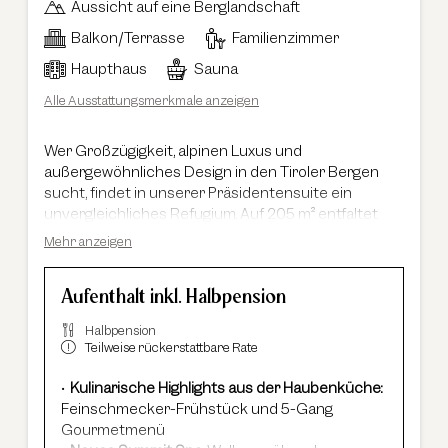
Aussicht auf eine Berglandschaft
Balkon/Terrasse
Familienzimmer
Haupthaus
Sauna
Alle Ausstattungsmerkmale anzeigen
Wer Großzügigkeit, alpinen Luxus und
außergewöhnliches Design in den Tiroler Bergen
sucht, findet in unserer Präsidentensuite ein
unvergleichliches Refugium. Auf 205 m² entfaltet
sich ein exklusives Wohngefühl im eleganten
Mehr anzeigen
Chalet-Stil, geprägt von edlen Materialien, warmen
Holzelementen und beeindruckender
Aufenthalt inkl. Halbpension
Raumhöhe. Der atemberaubende Südblick auf die
Ötztaler Bergwelt begleitet Sie durch die gesamte
Halbpension
Suite und unterstreicht das besondere Ambiente.
Teilweise rückerstattbare Rate
Die Präsidentensuite verfügt über zwei
Schlafzimmer, zwei stilvolle Badezimmer sowie
Kulinarische Highlights aus der Haubenküche:
einen großzügigen Wohnbereich mit deckenhohem
Feinschmecker-Frühstück und 5-Gang
Kamin, der für eine einzigartige Atmosphäre sorgt.
Gourmetmenü
Ergänzt wird das Raumangebot durch eine