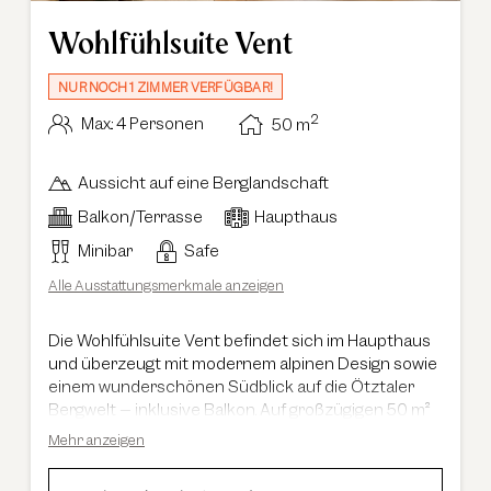
Wohlfühlsuite Vent
NUR NOCH 1 ZIMMER VERFÜGBAR!
2
Max.: 4 Personen
50
m
Aussicht auf eine Berglandschaft
Balkon/Terrasse
Haupthaus
Minibar
Safe
Alle Ausstattungsmerkmale anzeigen
Die Wohlfühlsuite Vent befindet sich im Haupthaus
und überzeugt mit modernem alpinen Design sowie
einem wunderschönen Südblick auf die Ötztaler
Bergwelt – inklusive Balkon. Auf großzügigen 50 m²
bietet die Suite einen getrennten Wohn- und
Mehr anzeigen
Schlafbereich, der viel Raum zum Entspannen
schafft. Dank der durchdachten Raumaufteilung