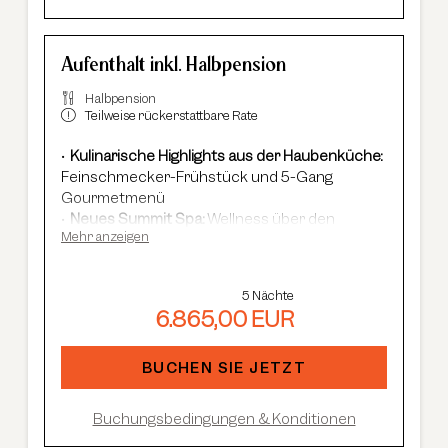
Aufenthalt inkl. Halbpension
Halbpension
Teilweise rückerstattbare Rate
Kulinarische Highlights aus der Haubenküche:
Feinschmecker-Frühstück und 5-Gang
Gourmetmenü
Neues Summit Spa:
Wellness über den
Mehr anzeigen
Dächern von Sölden mit Infinity-Pool, Saunen
und Cardio Fitness
Adults Only Spa
mit 7 Saunen & Dampfbädern
5 Nächte
Im Winter:
kostenloser Shuttle-Service,
6.865,00 EUR
geführte Skisafaris etc.
Im Sommer:
kostenlose Summer Card, AREA
47 Eintritt, geführte Wanderungen etc.
BUCHEN SIE JETZT
Buchungsbedingungen & Konditionen