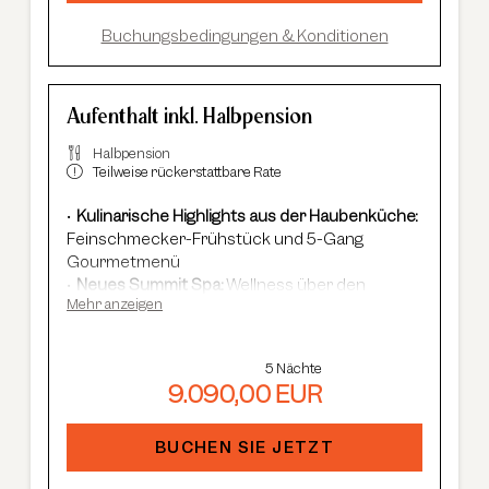
Buchungsbedingungen & Konditionen
Aufenthalt inkl. Halbpension
Halbpension
Teilweise rückerstattbare Rate
Kulinarische Highlights aus der Haubenküche:
Feinschmecker-Frühstück und 5-Gang
Gourmetmenü
Neues Summit Spa:
Wellness über den
Mehr anzeigen
Dächern von Sölden mit Infinity-Pool, Saunen
und Cardio Fitness
Adults Only Spa
mit 7 Saunen & Dampfbädern
5 Nächte
Im Winter:
kostenloser Shuttle-Service,
9.090,00 EUR
geführte Skisafaris etc.
Im Sommer:
kostenlose Summer Card, AREA
47 Eintritt, geführte Wanderungen etc.
BUCHEN SIE JETZT