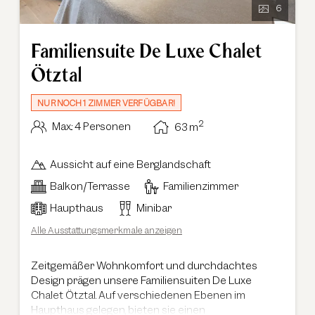
6
Familiensuite De Luxe Chalet
Ötztal
NUR NOCH 1 ZIMMER VERFÜGBAR!
2
Max.: 4 Personen
63
m
Aussicht auf eine Berglandschaft
Balkon/Terrasse
Familienzimmer
Haupthaus
Minibar
Alle Ausstattungsmerkmale anzeigen
Zeitgemäßer Wohnkomfort und durchdachtes
Design prägen unsere Familiensuiten De Luxe
Chalet Ötztal. Auf verschiedenen Ebenen im
Haupthaus gelegen, bieten sie einen