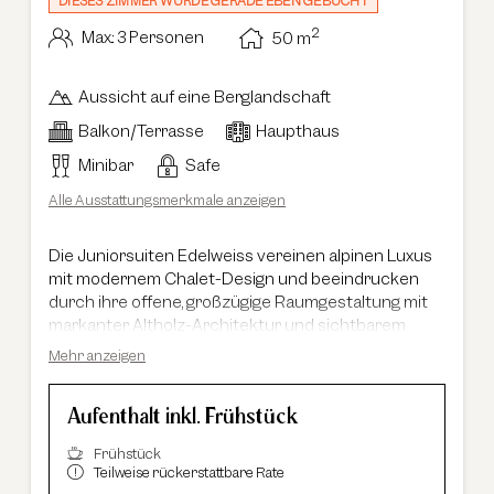
DIESES ZIMMER WURDE GERADE EBEN GEBUCHT
2
Max.: 3 Personen
50
m
Aussicht auf eine Berglandschaft
Balkon/Terrasse
Haupthaus
Minibar
Safe
Alle Ausstattungsmerkmale anzeigen
Die Juniorsuiten Edelweiss vereinen alpinen Luxus
mit modernem Chalet-Design und beeindrucken
durch ihre offene, großzügige Raumgestaltung mit
markanter Altholz-Architektur und sichtbarem
Dachstuhl. Beide Suiten befinden sich im 4. Stock
Mehr anzeigen
des Haupthauses und bieten vom Balkon aus einen
traumhaften Blick über die Dächer von Sölden auf
Aufenthalt inkl. Frühstück
die umliegende Bergwelt. Auf 50 m² erwartet Sie ein
stilvoll gestalteter Wohn- und Schlafbereich mit
Frühstück
hochwertigem Boxspringbett, gemütlicher Sitzecke
Teilweise rückerstattbare Rate
und viel Raum zum Ankommen und Wohlfühlen. Edle