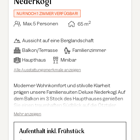
Nederkogl
NUR NOCH 1 ZIMMER VERFÜGBAR!
2
Max.: 5 Personen
65
m
Aussicht auf eine Berglandschaft
Balkon/Terrasse
Familienzimmer
Haupthaus
Minibar
Alle Ausstattungsmerkmale anzeigen
Moderner Wohnkomfort und stilvolle Klarheit
prägen unsere Familiensuiten Deluxe Nederkogl. Auf
dem Balkon im 3. Stock des Haupthauses genießen
Sie einen traumhaften Südblick auf die Ötztaler
Bergwelt. Auf großzügigen 65 m² bieten die Suiten
Mehr anzeigen
ein durchdachtes Raumkonzept mit zwei
Schlafzimmern und zwei Badezimmern. Das
Aufenthalt inkl. Frühstück
Hauptschlafzimmer ist direkt mit dem gemütlichen
Wohnbereich verbunden, während das