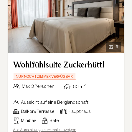
5
Wohlfühlsuite Zuckerhüttl
NUR NOCH 1 ZIMMER VERFÜGBAR!
2
Max.: 3 Personen
60
m
Aussicht auf eine Berglandschaft
Balkon/Terrasse
Haupthaus
Minibar
Safe
Alle Ausstattungsmerkmale anzeigen