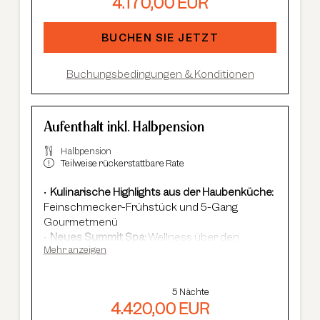
4.170,00 EUR
Im Sommer:
kostenlose Summer Card, AREA
47 Eintritt, geführte Wanderungen et
c.
BUCHEN SIE JETZT
Buchungsbedingungen & Konditionen
Aufenthalt inkl. Halbpension
Halbpension
Teilweise rückerstattbare Rate
Kulinarische Highlights aus der Haubenküche:
Feinschmecker-Frühstück und 5-Gang
Gourmetmenü
Neues Summit Spa:
Wellness über den
Mehr anzeigen
Dächern von Sölden mit Infinity-Pool, Saunen
und Cardio Fitness
Adults Only Spa
mit 7 Saunen & Dampfbädern
5 Nächte
Im Winter:
kostenloser Shuttle-Service,
4.420,00 EUR
geführte Skisafaris etc.