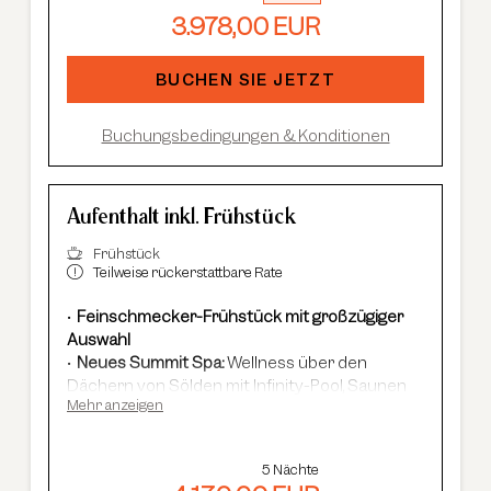
und Cardio Fitness
3.978,00 EUR
Adults Only Spa
mit 7 Saunen & Dampfbädern
Im Sommer:
kostenlose Summer Card, AREA
BUCHEN SIE JETZT
47 Eintritt, geführte Wanderungen etc.
Buchungsbedingungen & Konditionen
Aufenthalt inkl. Frühstück
Frühstück
Teilweise rückerstattbare Rate
Feinschmecker-Frühstück mit großzügiger
Auswahl
Neues Summit Spa:
Wellness über den
Dächern von Sölden mit Infinity-Pool, Saunen
Mehr anzeigen
und Cardio Fitness
Adults Only Spa
mit 7 Saunen & Dampfbädern
Im Winter:
kostenloser Shuttle-Service,
5 Nächte
geführte Skisafaris etc.