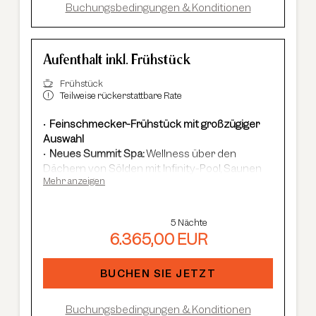
Buchungsbedingungen & Konditionen
Aufenthalt inkl. Frühstück
Frühstück
Teilweise rückerstattbare Rate
Feinschmecker-Frühstück mit großzügiger
Auswahl
Neues Summit Spa:
Wellness über den
Dächern von Sölden mit Infinity-Pool, Saunen
Mehr anzeigen
und Cardio Fitness
Adults Only Spa
mit 7 Saunen & Dampfbädern
Im Winter:
kostenloser Shuttle-Service,
5 Nächte
geführte Skisafaris etc.
6.365,00 EUR
Im Sommer:
kostenlose Summer Card, AREA
47 Eintritt, geführte Wanderungen et
c.
BUCHEN SIE JETZT
Buchungsbedingungen & Konditionen