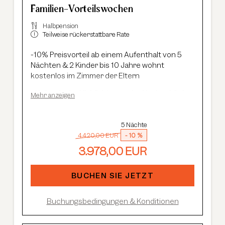
Familien-Vorteilswochen
Halbpension
Teilweise rückerstattbare Rate
-10% Preisvorteil ab einem Aufenthalt von 5
Nächten & 2 Kinder bis 10 Jahre wohnt
kostenlos im Zimmer der Eltern
Kulinarische Highlights aus der Haubenküche:
Mehr anzeigen
Feinschmecker-Frühstück und 5-Gang
Gourmetmenü
Neues Summit Spa:
Wellness über den
5 Nächte
Dächern von Sölden mit Infinity-Pool, Saunen
4.420,00 EUR
-
10 %
und Cardio Fitness
3.978,00 EUR
Adults Only Spa
mit 7 Saunen & Dampfbädern
Im Sommer:
kostenlose Summer Card, AREA
BUCHEN SIE JETZT
47 Eintritt, geführte Wanderungen etc.
Buchungsbedingungen & Konditionen