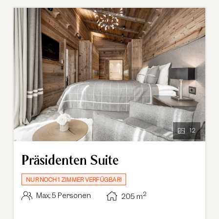
12
Präsidenten Suite
NUR NOCH 1 ZIMMER VERFÜGBAR!
2
Max.: 5 Personen
205
m