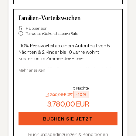
Familien-Vorteilswochen
Halbpension
Teilweise rückerstattbare Rate
-10% Preisvorteil ab einem Aufenthalt von 5
Nächten & 2 Kinder bis 10 Jahre wohnt
kostenlos im Zimmer der Eltern
Kulinarische Highlights aus der Haubenküche:
Mehr anzeigen
Feinschmecker-Frühstück und 5-Gang
Gourmetmenü
Neues Summit Spa:
Wellness über den
5 Nächte
Dächern von Sölden mit Infinity-Pool, Saunen
4.200,00 EUR
-
10 %
und Cardio Fitness
3.780,00 EUR
Adults Only Spa
mit 7 Saunen & Dampfbädern
Im Sommer:
kostenlose Summer Card, AREA
BUCHEN SIE JETZT
47 Eintritt, geführte Wanderungen etc.
Buchungsbedingungen & Konditionen