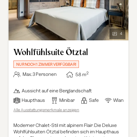
4
Wohlfühlsuite Ötztal
NUR NOCH 1 ZIMMER VERFÜGBAR!
2
Max.: 3 Personen
58
m
Aussicht auf eine Berglandschaft
Haupthaus
Minibar
Safe
Wlan
Alle Ausstattungsmerkmale anzeigen
Moderner Chalet-Stil mit alpinem Flair: Die Deluxe
Wohlfühlsuiten Ötztal befinden sich im Haupthaus