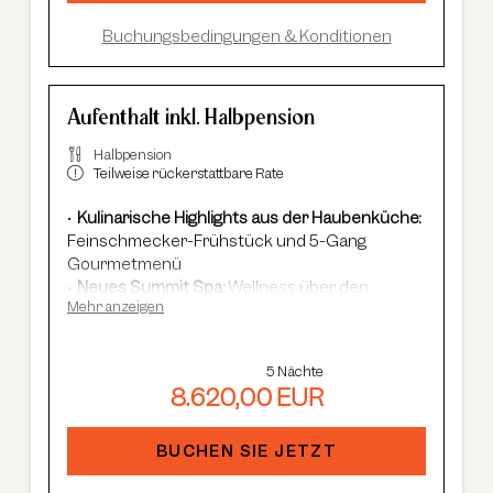
Buchungsbedingungen & Konditionen
Aufenthalt inkl. Halbpension
Halbpension
Teilweise rückerstattbare Rate
Kulinarische Highlights aus der Haubenküche:
Feinschmecker-Frühstück und 5-Gang
Gourmetmenü
Neues Summit Spa:
Wellness über den
Mehr anzeigen
Dächern von Sölden mit Infinity-Pool, Saunen
und Cardio Fitness
Adults Only Spa
mit 7 Saunen & Dampfbädern
5 Nächte
Im Winter:
kostenloser Shuttle-Service,
8.620,00 EUR
geführte Skisafaris etc.
Im Sommer:
kostenlose Summer Card, AREA
47 Eintritt, geführte Wanderungen etc.
BUCHEN SIE JETZT