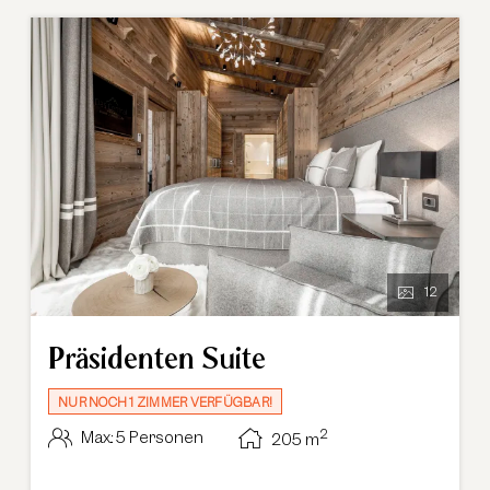
12
Präsidenten Suite
NUR NOCH 1 ZIMMER VERFÜGBAR!
2
Max.: 5 Personen
205
m