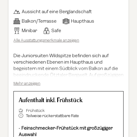
Aussicht auf eine Berglandschaft
Balkon/Terrasse
Haupthaus
Minibar
Safe
Alle Ausstattungsmerkmale anzeigen
Die Juniorsuiten Wildspitze befinden sich auf
verschiedenen Ebenen im Haupthaus und
begeistern mit einem Südblick vom Balkon auf die
beeindruckende Ötztaler Bergwelt. Auf großzügigen
50 m² erwartet Sie ein offen gestalteter Wohn- und
Mehr anzeigen
Schlafbereich im modernen alpinen Chalet-Stil, der
mit klaren Linien, warmen Materialien und
Aufenthalt inkl. Frühstück
ausgewählten Designakzenten eine stilvolle
Wohlfühlatmosphäre schafft. Das großzügige
Frühstück
Badezimmer überzeugt mit einer Kombination aus
Teilweise rückerstattbare Rate
Badewanne, begehbarer Dusche,
Doppelwaschbecken und moderner Dusch-Toilette.
Feinschmecker-Frühstück mit großzügiger
Teilweise sind die Suiten zusätzlich mit einer
Auswahl