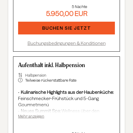
Im Winter:
kostenloser Shuttle-Service,
5 Nächte
geführte Skisafaris etc.
5.950,00 EUR
Im Sommer:
kostenlose Summer Card, AREA
47 Eintritt, geführte Wanderungen et
c.
BUCHEN SIE JETZT
Buchungsbedingungen & Konditionen
Aufenthalt inkl. Halbpension
Halbpension
Teilweise rückerstattbare Rate
Kulinarische Highlights aus der Haubenküche:
Feinschmecker-Frühstück und 5-Gang
Gourmetmenü
Neues Summit Spa:
Wellness über den
Mehr anzeigen
Dächern von Sölden mit Infinity-Pool, Saunen
und Cardio Fitness
Adults Only Spa
mit 7 Saunen & Dampfbädern