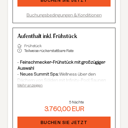
BUCHEN SIE JETZT
47 Eintritt, geführte Wanderungen etc.
Buchungsbedingungen & Konditionen
Aufenthalt inkl. Frühstück
Frühstück
Teilweise rückerstattbare Rate
Feinschmecker-Frühstück mit großzügiger
Auswahl
Neues Summit Spa:
Wellness über den
Dächern von Sölden mit Infinity-Pool, Saunen
Mehr anzeigen
und Cardio Fitness
Adults Only Spa
mit 7 Saunen & Dampfbädern
Im Winter:
kostenloser Shuttle-Service,
5 Nächte
geführte Skisafaris etc.
3.760,00 EUR
Im Sommer:
kostenlose Summer Card, AREA
47 Eintritt, geführte Wanderungen et
c.
BUCHEN SIE JETZT