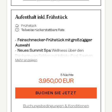
Aufenthalt inkl. Frühstück
Frühstück
Teilweise rückerstattbare Rate
Feinschmecker-Frühstück mit großzügiger
Auswahl
Neues Summit Spa:
Wellness über den
Dächern von Sölden mit Infinity-Pool, Saunen
Mehr anzeigen
und Cardio Fitness
Adults Only Spa
mit 7 Saunen & Dampfbädern
Im Winter:
kostenloser Shuttle-Service,
5 Nächte
geführte Skisafaris etc.
3.950,00 EUR
Im Sommer:
kostenlose Summer Card, AREA
47 Eintritt, geführte Wanderungen et
c.
BUCHEN SIE JETZT
Buchungsbedingungen & Konditionen