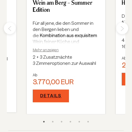
en
Wein am Berg - Summer
Hau
Edition
%
Das 
für 
Für all jene, die den Sommer in
Haub
den Bergen lieben und
die
Kombination aus exquisitem
4
+
1
Wein, feiner Küche und
16 Z
atemberaubender Natur
zu
Mehr anzeigen
schätzen wissen, ist dieses
2
+
3 Zusatznächte
Ab
wahl
Event ein absolutes Muss.
3 Zimmeroptionen zur Auswahl
2.9
Ab
3.770,00 EUR
DETAILS