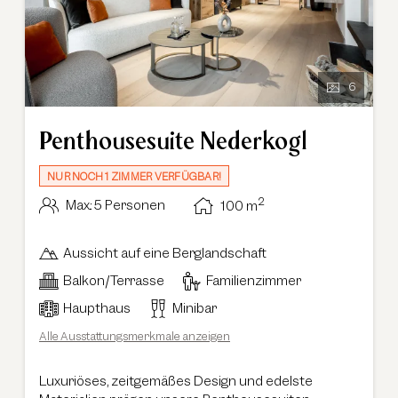
6
Penthousesuite Nederkogl
NUR NOCH 1 ZIMMER VERFÜGBAR!
2
Max.: 5 Personen
100
m
Aussicht auf eine Berglandschaft
Balkon/Terrasse
Familienzimmer
Haupthaus
Minibar
Alle Ausstattungsmerkmale anzeigen
Luxuriöses, zeitgemäßes Design und edelste