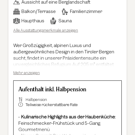
Aussicht auf eine Berglandschaft
Balkon/Terrasse
Familienzimmer
Haupthaus
Sauna
Alle Ausstattungsmerkmale anzeigen
Wer Großzügigkeit, alpinen Luxus und
außergewöhnliches Design in den Tiroler Bergen
sucht, findet in unserer Präsidentensuite ein
unvergleichliches Refugium. Auf 205 m² entfaltet
sich ein exklusives Wohngefühl im eleganten
Mehr anzeigen
Chalet-Stil, geprägt von edlen Materialien, warmen
Holzelementen und beeindruckender
Aufenthalt inkl. Halbpension
Raumhöhe. Der atemberaubende Südblick auf die
Ötztaler Bergwelt begleitet Sie durch die gesamte
Halbpension
Suite und unterstreicht das besondere Ambiente.
Teilweise rückerstattbare Rate
Die Präsidentensuite verfügt über zwei
Schlafzimmer, zwei stilvolle Badezimmer sowie
Kulinarische Highlights aus der Haubenküche:
einen großzügigen Wohnbereich mit deckenhohem
Feinschmecker-Frühstück und 5-Gang
Kamin, der für eine einzigartige Atmosphäre sorgt.
Gourmetmenü
Ergänzt wird das Raumangebot durch eine