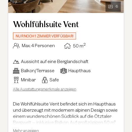
6
Wohlfühlsuite Vent
NUR NOCH 1 ZIMMER VERFÜGBAR!
2
Max.: 4 Personen
50
m
Aussicht auf eine Berglandschaft
Balkon/Terrasse
Haupthaus
Minibar
Safe
Alle Ausstattungsmerkmale anzeigen
Die Wohlfühlsuite Vent befindet sich im Haupthaus
und überzeugt mit modernem alpinen Design sowie
einem wunderschönen Südblick auf die Ötztaler
Bergwelt – inklusive Balkon. Auf großzügigen 50 m²
bietet die Suite einen getrennten Wohn- und
Mehr anzeigen