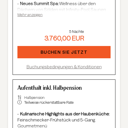
privaten Sauna im Wohn- und Schlafbereich
Neues Summit Spa:
Wellness über den
ausgestattet und bieten einen spektakulären Blick
Dächern von Sölden mit Infinity-Pool, Saunen
auf den Nederkogl.
Mehr anzeigen
und Cardio Fitness
Adults Only Spa
mit 7 Saunen & Dampfbädern
Im Winter:
kostenloser Shuttle-Service,
5 Nächte
geführte Skisafaris etc.
3.760,00 EUR
Im Sommer:
kostenlose Summer Card, AREA
47 Eintritt, geführte Wanderungen et
c.
BUCHEN SIE JETZT
Buchungsbedingungen & Konditionen
Aufenthalt inkl. Halbpension
Halbpension
Teilweise rückerstattbare Rate
Kulinarische Highlights aus der Haubenküche:
Feinschmecker-Frühstück und 5-Gang
Gourmetmenü