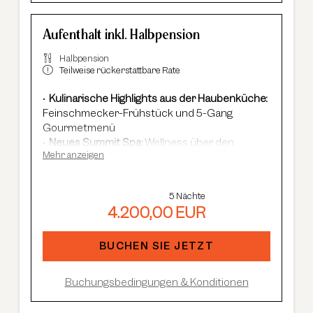
Aufenthalt inkl. Halbpension
Halbpension
Teilweise rückerstattbare Rate
Kulinarische Highlights aus der Haubenküche:
Feinschmecker-Frühstück und 5-Gang
Gourmetmenü
Neues Summit Spa:
Wellness über den
Mehr anzeigen
Dächern von Sölden mit Infinity-Pool, Saunen
und Cardio Fitness
Adults Only Spa
mit 7 Saunen & Dampfbädern
5 Nächte
Im Winter:
kostenloser Shuttle-Service,
4.200,00 EUR
geführte Skisafaris etc.
Im Sommer:
kostenlose Summer Card, AREA
47 Eintritt, geführte Wanderungen etc.
BUCHEN SIE JETZT
Buchungsbedingungen & Konditionen