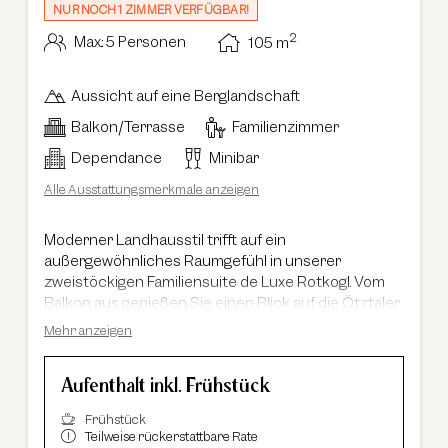
NUR NOCH 1 ZIMMER VERFÜGBAR!
2
Max.: 5 Personen
105
m
Aussicht auf eine Berglandschaft
Balkon/Terrasse
Familienzimmer
Dependance
Minibar
Alle Ausstattungsmerkmale anzeigen
Moderner Landhausstil trifft auf ein
außergewöhnliches Raumgefühl in unserer
zweistöckigen Familiensuite de Luxe Rotkogl. Vom
Balkon aus genießen Sie einen Blick auf die Ötztaler
Bergwelt sowie auf die Ötztaler Ache. Auf
Mehr anzeigen
beeindruckenden 105 m² entfaltet sich ein
besonderes Wohngefühl: Der lichtdurchflutete
Aufenthalt inkl. Frühstück
Wohnbereich mit einer außergewöhnlichen
Raumhöhe von bis zu fünf Metern verleiht der Suite
Frühstück
ihren unverwechselbaren Charakter und schafft
Teilweise rückerstattbare Rate