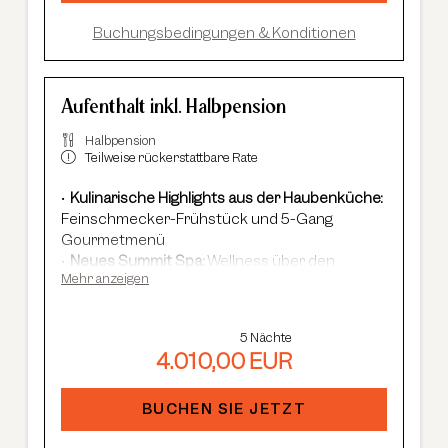
Buchungsbedingungen & Konditionen
Aufenthalt inkl. Halbpension
Halbpension
Teilweise rückerstattbare Rate
Kulinarische Highlights aus der Haubenküche:
Feinschmecker-Frühstück und 5-Gang
Gourmetmenü
Neues Summit Spa:
Wellness über den
Mehr anzeigen
Dächern von Sölden mit Infinity-Pool, Saunen
und Cardio Fitness
Adults Only Spa
mit 7 Saunen & Dampfbädern
5 Nächte
Im Winter:
kostenloser Shuttle-Service,
4.010,00 EUR
geführte Skisafaris etc.
Im Sommer:
kostenlose Summer Card, AREA
47 Eintritt, geführte Wanderungen etc.
BUCHEN SIE JETZT