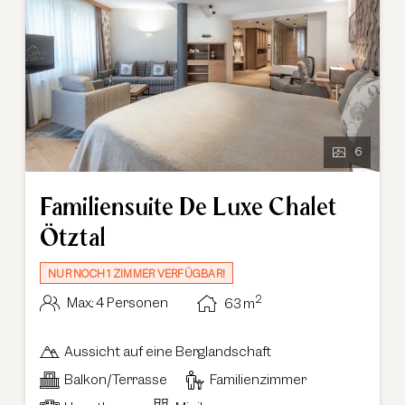
6
Familiensuite De Luxe Chalet
Ötztal
NUR NOCH 1 ZIMMER VERFÜGBAR!
2
Max.: 4 Personen
63
m
Aussicht auf eine Berglandschaft
Balkon/Terrasse
Familienzimmer