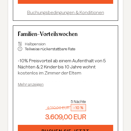
47 Eintritt, geführte Wanderungen etc.
Buchungsbedingungen & Konditionen
Familien-Vorteilswochen
Halbpension
Teilweise rückerstattbare Rate
-10% Preisvorteil ab einem Aufenthalt von 5
Nächten & 2 Kinder bis 10 Jahre wohnt
kostenlos im Zimmer der Eltern
Kulinarische Highlights aus der Haubenküche:
Mehr anzeigen
Feinschmecker-Frühstück und 5-Gang
Gourmetmenü
Neues Summit Spa:
Wellness über den
5 Nächte
Dächern von Sölden mit Infinity-Pool, Saunen
4.010,00 EUR
-
10 %
und Cardio Fitness
3.609,00 EUR
Adults Only Spa
mit 7 Saunen & Dampfbädern
Im Sommer:
kostenlose Summer Card, AREA